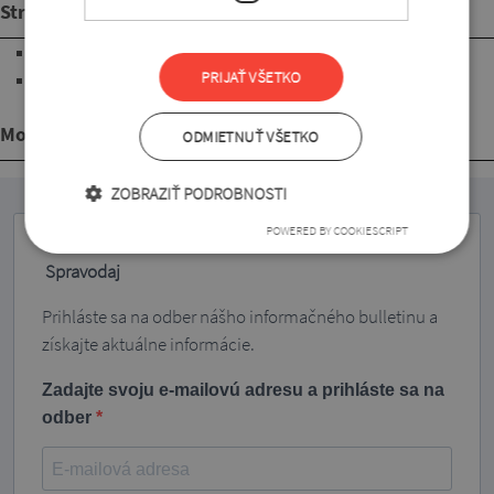
Strih
3/4 rukávy
PRIJAŤ VŠETKO
s dĺžkou pod úroveň bokov
Mohlo by sa Vám páčiť
ODMIETNUŤ VŠETKO
ZOBRAZIŤ PODROBNOSTI
POWERED BY COOKIESCRIPT
Spravodaj
Prihláste sa na odber nášho informačného bulletinu a
získajte aktuálne informácie.
Zadajte svoju e-mailovú adresu a prihláste sa na
odber