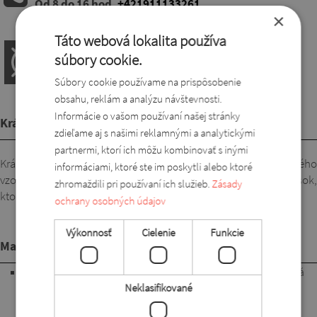
Od 8 do 16 hod.
+421911133261
×
Táto webová lokalita používa
súbory cookie.
Súbory cookie používame na prispôsobenie
obsahu, reklám a analýzu návštevnosti.
Informácie o vašom používaní našej stránky
Krátky popis
zdieľame aj s našimi reklamnými a analytickými
partnermi, ktorí ich môžu kombinovať s inými
Krásny top s okrúhlym výstrihom vyrobený zo sofistikovaného
informáciami, ktoré ste im poskytli alebo ktoré
vzorovaného materiálu. Elegantný a zároveň pohodlný kúsok,
zhromaždili pri používaní ich služieb.
Zásady
ktorý sa dá perfektne kombinovať s nohavicami.
ochrany osobných údajov
Výkonnosť
Cielenie
Funkcie
Materiál
95% polyester, 5% lycra. Pohodlná, jemne padavá a elastická
Neklasifikované
látka, ktorá sa pri nosení nelepí na telo. Ľahko sa ošetruje,
nekrčí sa a pri praní nepúšťa farbu.