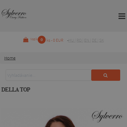
0
Vozík
ks - 0 EUR
HU
|
RO
|
EN
|
DE
|
SK
Home
DELLA TOP