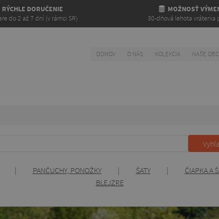
RÝCHLE DORUČENIE
MOŽNOSŤ VÝME
re do 2 až 7 dní (v rámci SR)
30-dňová lehota vrátenia 
DOMOV
O NÁS
KOLEKCIA
NAŠE OB
Vyhľ
|
PANČUCHY, PONOŽKY
|
ŠATY
|
ČIAPKA A Š
BLEJZRE