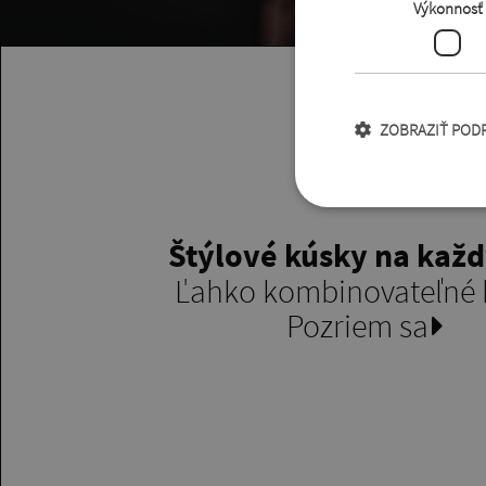
Výkonnosť
ZOBRAZIŤ POD
Štýlové kúsky na kaž
Ľahko kombinovateľné 
Pozriem sa