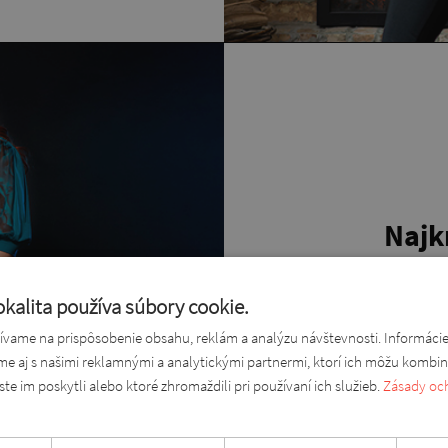
Najk
kalita používa súbory cookie.
vame na prispôsobenie obsahu, reklám a analýzu návštevnosti. Informáci
ame aj s našimi reklamnými a analytickými partnermi, ktorí ich môžu kombin
ste im poskytli alebo ktoré zhromaždili pri používaní ich služieb.
Zásady oc