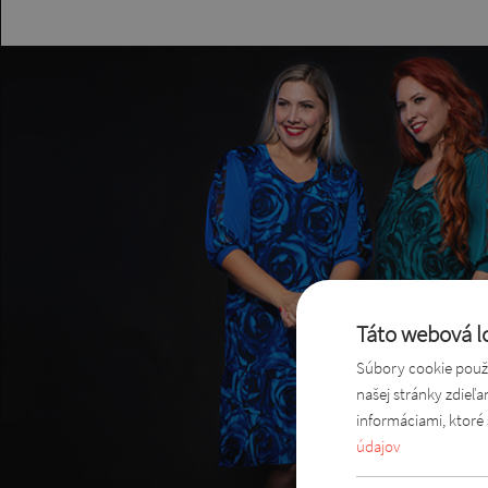
Táto webová lo
Súbory cookie použí
našej stránky zdieľ
informáciami, ktoré 
údajov