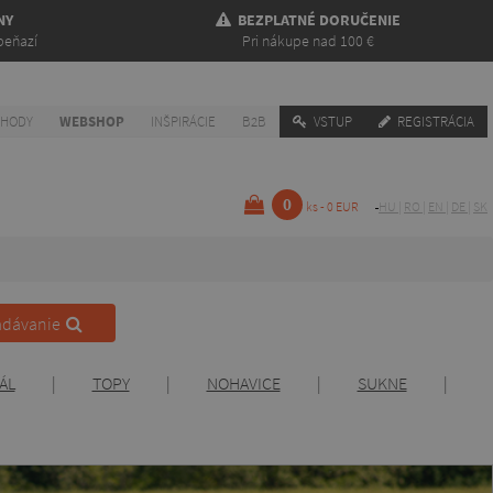
NY
BEZPLATNÉ DORUČENIE
peňazí
Pri nákupe nad 100 €
CHODY
WEBSHOP
INŠPIRÁCIE
B2B
VSTUP
REGISTRÁCIA
0
ks - 0 EUR
HU
|
RO
|
EN
|
DE
|
SK
adávanie
ÁL
|
TOPY
|
NOHAVICE
|
SUKNE
|