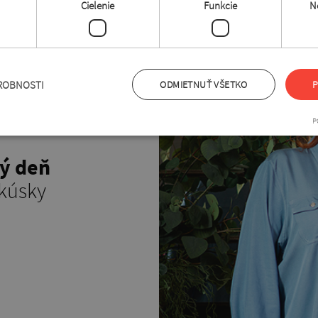
Cielenie
Funkcie
N
ROBNOSTI
ODMIETNUŤ VŠETKO
P
P
dý deň
kúsky