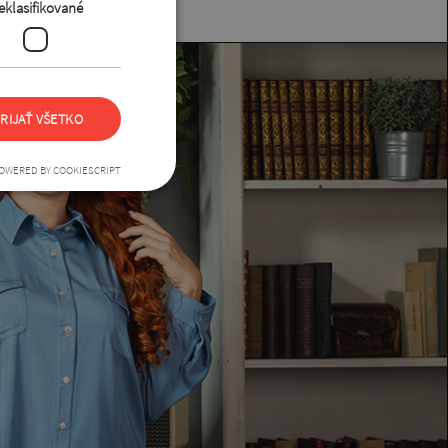
eklasifikované
RIJAŤ VŠETKO
OWERED BY COOKIESCRIPT