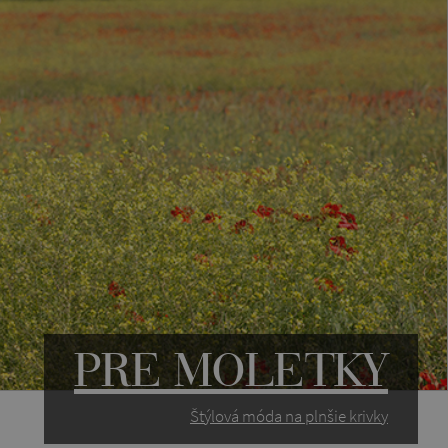
PRE MOLETKY
Štýlová móda na plnšie krivky