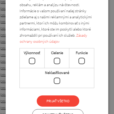
(2019-09-10 11:46:12)
obsahu, reklám a analýzu návštevnosti.
(2019-09-10 11:36:55)
Informácie o vašom používaní našej stránky
(2019-09-01 13:37:19)
zdieľame aj s našimi reklamnými a analytickými
(2019-08-30 13:34:40)
partnermi, ktorí ich môžu kombinovať s inými
(2019-08-28 13:31:30)
informáciami, ktoré ste im poskytli alebo ktoré
zhromaždili pri používaní ich služieb.
Zásady
(2019-08-27 13:29:31)
ochrany osobných údajov
(2019-08-26 13:26:31)
(2019-08-25 13:23:24)
Výkonnosť
Cielenie
Funkcie
(2019-08-24 13:14:36)
(2019-08-23 12:41:53)
(2019-08-22 12:39:20)
Neklasifikované
(2019-08-21 12:37:08)
(2019-08-20 12:34:36)
(2019-08-19 12:31:16)
(2019-08-18 12:24:19)
PRIJAŤ VŠETKO
(2019-08-17 11:17:48)
(2019-08-16 11:13:13)