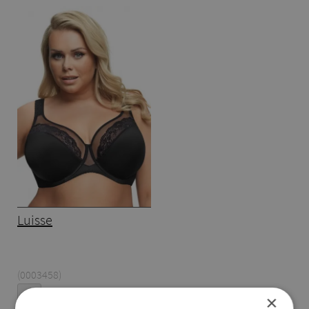
Luisse
(0003458)
90D
×