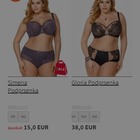
Simena
Gloria Podprsenka
Podprsenka
(0003121)
(0003120)
85F
95D
80D
80E
85F
90D
90E
15,0 EUR
38,0 EUR
31,0 EUR