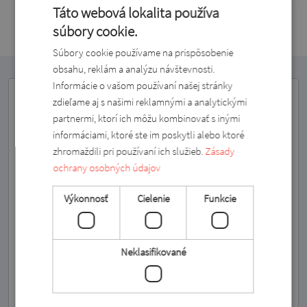
39,0 EUR
Táto webová lokalita používa
súbory cookie.
Súbory cookie používame na prispôsobenie
obsahu, reklám a analýzu návštevnosti.
Informácie o vašom používaní našej stránky
zdieľame aj s našimi reklamnými a analytickými
Spravodaj
partnermi, ktorí ich môžu kombinovať s inými
informáciami, ktoré ste im poskytli alebo ktoré
Prihláste sa na odber nášho informačného bulletinu a
zhromaždili pri používaní ich služieb.
Zásady
získajte aktuálne informácie.
ochrany osobných údajov
Zadajte svoju e-mailovú adresu a prihláste sa na
Výkonnosť
Cielenie
Funkcie
odber
Neklasifikované
Zadajte svoje meno