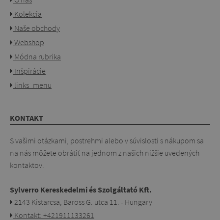
Kolekcia
Naše obchody
Webshop
Módna rubrika
Inšpirácie
links_menu
KONTAKT
S vašimi otázkami, postrehmi alebo v súvislosti s nákupom sa
na nás môžete obrátiť na jednom z našich nižšie uvedených
kontaktov.
Sylverro Kereskedelmi és Szolgáltató Kft.
2143 Kistarcsa, Baross G. utca 11. - Hungary
Kontakt: +421911133261