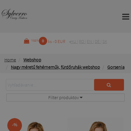
0
Vozík
ks - 0 EUR
HU
|
RO
|
EN
|
DE
|
SK
Home
Webshop
Nagy méretű fehérneműk, fürdőruhák webshop
Gorsenia
Filter produktov
-%