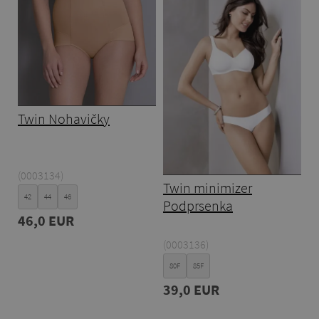
Twin Nohavičky
(0003134)
Twin minimizer
42
44
46
Podprsenka
46,0 EUR
(0003136)
80F
85F
39,0 EUR