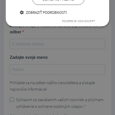
Prihláste sa na odber nášho informačného bulletinu a
ZOBRAZIŤ PODROBNOSTI
získajte aktuálne informácie.
POWERED BY COOKIESCRIPT
Zadajte svoju e-mailovú adresu a prihláste sa na
odber
Zadajte svoje meno
Prihláste sa na odber nášho newslettera a získajte
najnovšie informácie!
Súhlasím so zasielaním vašich noviniek a prijímam
vyhlásenie o ochrane osobných údajov.