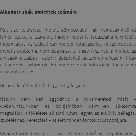
Alkalmi ruhák molettek számára
Plus size, teltkarcsú, molett, gömbölyded – aki nemcsak kívülről
ismeri ezeket a szavakat, hanem naponta tapasztalja jelentésük
hátrányait is, az tudja, hogy minden ruhavásárlás kínszenvedés. A
méret a probléma: nem elég nagy, túl nagy. A színek, a minták, az
anyagok, a szabás – ezernyi dolgot kell egyszerre mérlegelni, hogy
a legjobbat válasszuk. És mindez csak fokozódik, ha alkalmi
ruhákról van szó!
De nem feltétlenül kell, hogy ez így legyen!
Nálunk nem kell aggódnod a ruhaméreted miatt –
webáruházunkban és boltjainkban bármilyen alkalomra
megtalálod a tökéletes alkalmi ruhát, legyen az esküvő, ballagás,
születésnap, keresztelő – az élet minden fontos csúcspontjára.
Webáruházunkban plus size alkalmi ruhákat forgalmazunk,