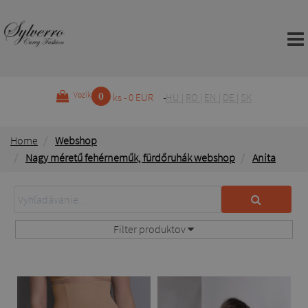
0
Vozík
ks - 0 EUR
HU
|
RO
|
EN
|
DE
|
SK
Home
Webshop
Nagy méretű fehérneműk, fürdőruhák webshop
Anita
Filter produktov