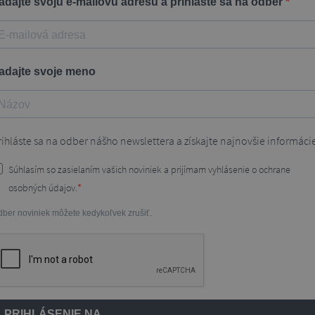
adajte svoju e-mailovú adresu a prihláste sa na odber
adajte svoje meno
rihláste sa na odber nášho newslettera a získajte najnovšie informáci
Súhlasím so zasielaním vašich noviniek a prijímam vyhlásenie o ochrane
osobných údajov.
ber noviniek môžete kedykoľvek zrušiť.
PRIHLÁSENIE NA