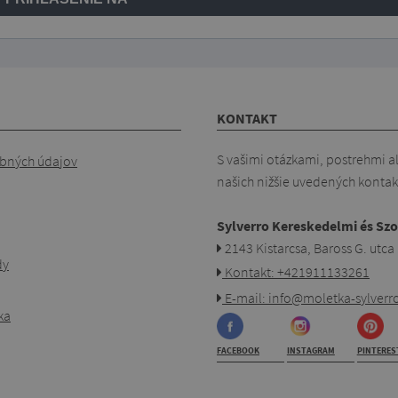
KONTAKT
S vašimi otázkami, postrehmi a
bných údajov
našich nižšie uvedených kontak
Sylverro Kereskedelmi és Szo
2143 Kistarcsa, Baross G. utca
dy
Kontakt: +421911133261
E-mail: info@moletka-sylverro
ka
FACEBOOK
INSTAGRAM
PINTERES