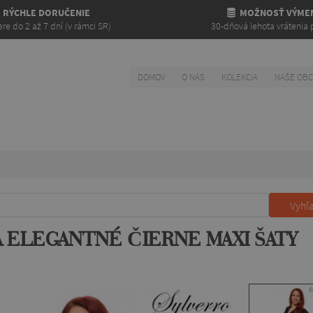
RÝCHLE DORUČENIE
MOŽNOSŤ VÝME
re do 2 až 7 dní (v rámci SR)
30-dňová lehota vrátenia 
DOMOV
O NÁS
KOLEKCIA
NAŠE OB
Vyhľ
A ELEGANTNÉ ČIERNE MAXI ŠATY