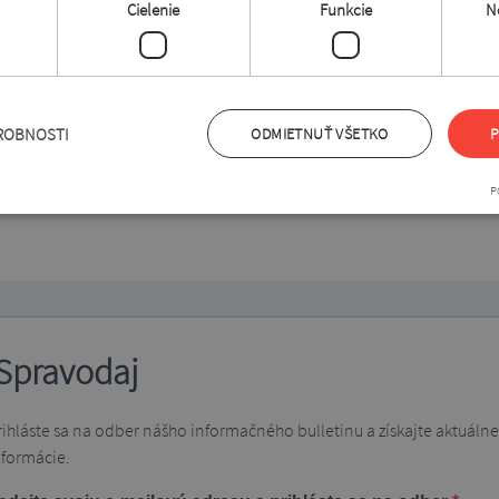
Cielenie
Funkcie
N
 členky
ROBNOSTI
ODMIETNUŤ VŠETKO
P
ám páčiť
P
Spravodaj
rihláste sa na odber nášho informačného bulletinu a získajte aktuálne
nformácie.