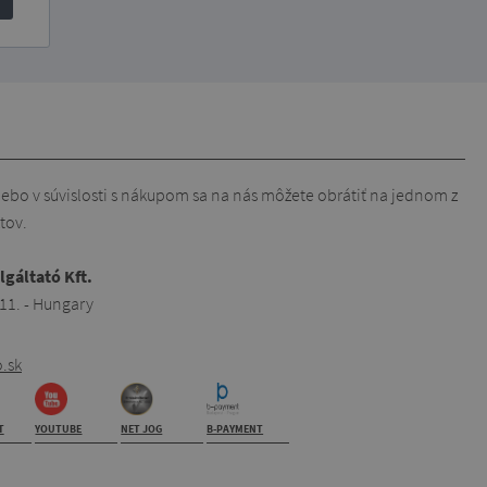
lebo v súvislosti s nákupom sa na nás môžete obrátiť na jednom z
tov.
lgáltató Kft.
 11. - Hungary
.sk
T
YOUTUBE
NET JOG
B-PAYMENT