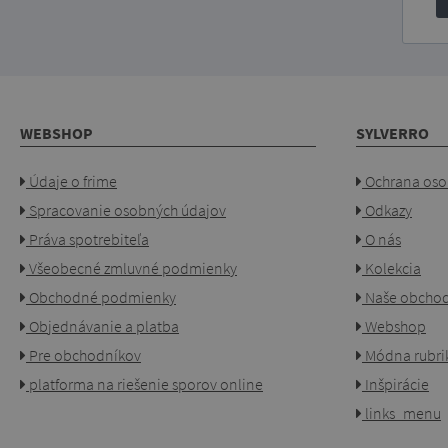
WEBSHOP
SYLVERRO
Údaje o frime
Ochrana oso
Spracovanie osobných údajov
Odkazy
Práva spotrebiteľa
O nás
Všeobecné zmluvné podmienky
Kolekcia
Obchodné podmienky
Naše obcho
Objednávanie a platba
Webshop
Pre obchodníkov
Módna rubri
platforma na riešenie sporov online
Inšpirácie
links_menu