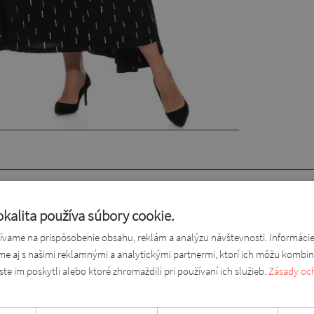
om stehne s pekným rázporkom, ktorý sa popri širokej sukňovej časti
sny, ženský dekolt a zároveň dodajú módny vzhľad. V oblasti driek
kalita používa súbory cookie.
ktoré ešte viac vyzdvihne nádherný materiál.
vame na prispôsobenie obsahu, reklám a analýzu návštevnosti. Informáci
ame aj s našimi reklamnými a analytickými partnermi, ktorí ich môžu kombin
ste im poskytli alebo ktoré zhromaždili pri používaní ich služieb.
Zásady oc
r, 5% lycra. Pohodlná, jemne padavá a elastická látka, ktorá sa pri no