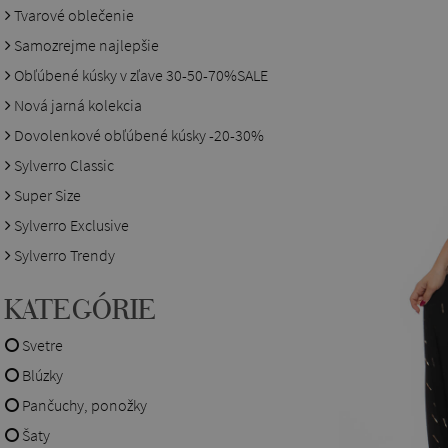
Tvarové oblečenie
Samozrejme najlepšie
Obľúbené kúsky v zľave 30-50-70%SALE
Nová jarná kolekcia
Dovolenkové obľúbené kúsky -20-30%
Sylverro Classic
Super Size
Sylverro Exclusive
Sylverro Trendy
KATEGÓRIE
Svetre
Blúzky
Pančuchy, ponožky
Šaty