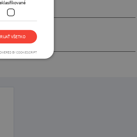
eklasifikované
RIJAŤ VŠETKO
OWERED BY COOKIESCRIPT