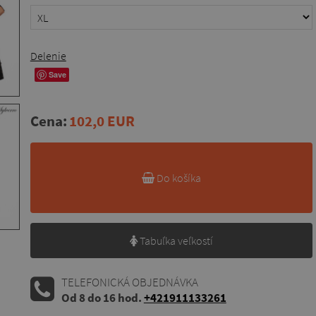
Delenie
Save
Cena:
102,0 EUR
Do košíka
Tabuľka veľkostí
TELEFONICKÁ OBJEDNÁVKA
Od 8 do 16 hod.
+421911133261