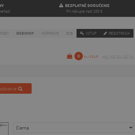
NY
BEZPLATNÉ DORUČENIE
peňazí
Pri nákupe nad 100 €
CHODY
WEBSHOP
INŠPIRÁCIE
B2B
VSTUP
REGISTRÁCIA
0
ks - 0 EUR
HU
|
RO
|
EN
|
DE
|
SK
adávanie