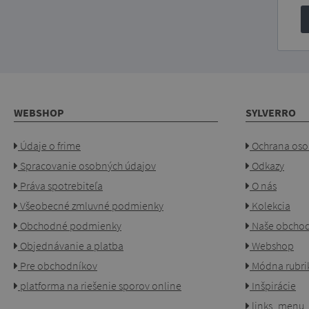
WEBSHOP
SYLVERRO
Údaje o frime
Ochrana oso
Spracovanie osobných údajov
Odkazy
Práva spotrebiteľa
O nás
Všeobecné zmluvné podmienky
Kolekcia
Obchodné podmienky
Naše obcho
Objednávanie a platba
Webshop
Pre obchodníkov
Módna rubri
platforma na riešenie sporov online
Inšpirácie
links_menu