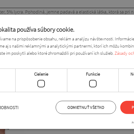
r, 5% lycra. Pohodlná, jemne padavá a elastická látka, ktorá sa pri no
kalita používa súbory cookie.
 úroveň bokov
vame na prispôsobenie obsahu, reklám a analýzu návštevnosti. Informáci
ame aj s našimi reklamnými a analytickými partnermi, ktorí ich môžu kombin
ám páčiť
ste im poskytli alebo ktoré zhromaždili pri používaní ich služieb.
Zásady oc
Cielenie
Funkcie
N
ROBNOSTI
ODMIETNUŤ VŠETKO
P
P