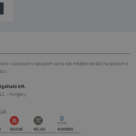
lebo v súvislosti s nákupom sa na nás môžete obrátiť na jednom z
tov.
lgáltató Kft.
 11. - Hungary
.sk
T
YOUTUBE
NET JOG
B-PAYMENT