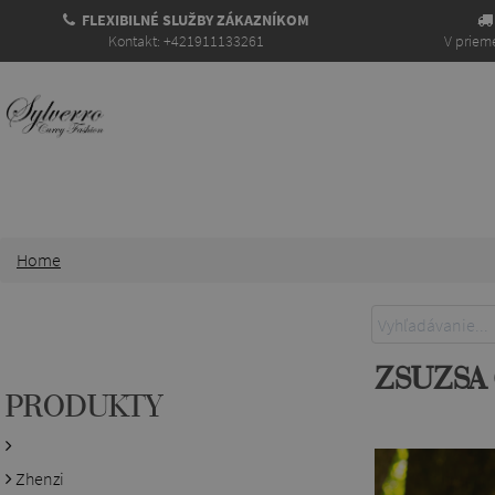
FLEXIBILNÉ SLUŽBY ZÁKAZNÍKOM
Kontakt: +421911133261
V prieme
Home
ZSUZSA
PRODUKTY
Zhenzi