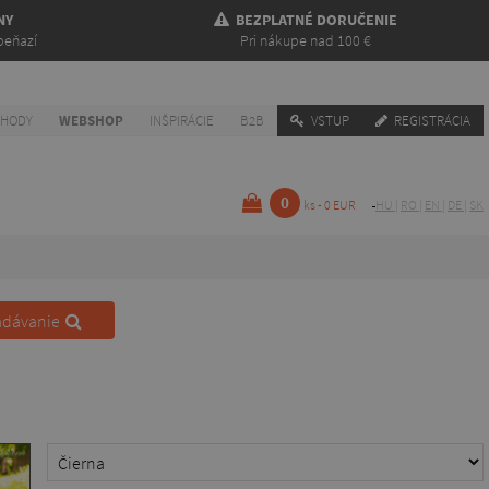
NY
BEZPLATNÉ DORUČENIE
peňazí
Pri nákupe nad 100 €
CHODY
WEBSHOP
INŠPIRÁCIE
B2B
VSTUP
REGISTRÁCIA
0
ks - 0 EUR
HU
|
RO
|
EN
|
DE
|
SK
adávanie