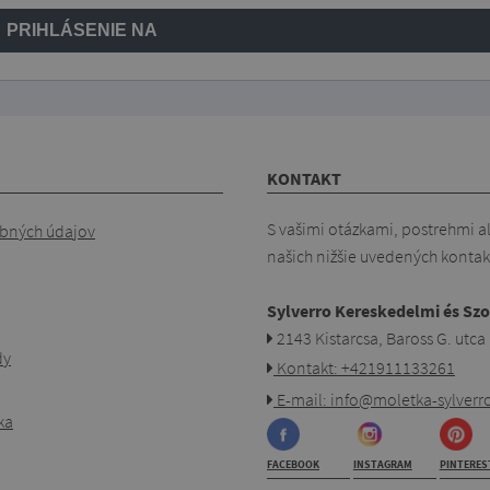
PRIHLÁSENIE NA
KONTAKT
S vašimi otázkami, postrehmi a
bných údajov
našich nižšie uvedených kontak
Sylverro Kereskedelmi és Szo
2143 Kistarcsa, Baross G. utca
dy
Kontakt: +421911133261
E-mail: info@moletka-sylverro
ka
FACEBOOK
INSTAGRAM
PINTERES