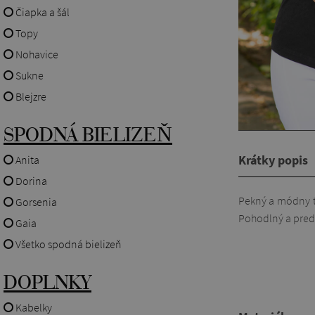
Čiapka a šál
Topy
Nohavice
Sukne
Blejzre
SPODNÁ BIELIZEŇ
Krátky popis
Anita
Dorina
Pekný a módny to
Gorsenia
Pohodlný a preds
Gaia
Všetko spodná bielizeň
DOPLNKY
Kabelky