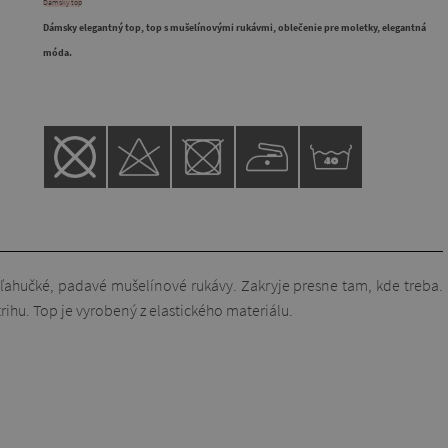
Dámsky top
Dámsky elegantný top, top s mušelínovými rukávmi, oblečenie pre moletky, elegantná
móda.
 ľahučké, padavé mušelínové rukávy. Zakryje presne tam, kde treba.
ihu. Top je vyrobený z elastického materiálu.