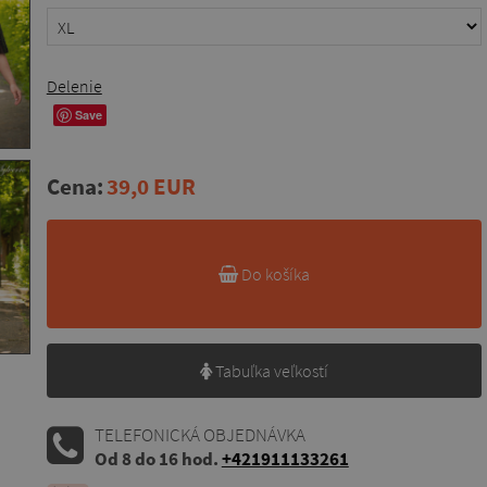
Delenie
Save
Cena:
39,0 EUR
Do košíka
Tabuľka veľkostí
TELEFONICKÁ OBJEDNÁVKA
Od 8 do 16 hod.
+421911133261