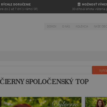
RÝCHLE DORUČENIE
MOŽNOSŤ VÝME
re do 2 až 7 dní (v rámci SR)
30-dňová lehota vrátenia 
DOMOV
O NÁS
KOLEKCIA
NAŠE OB
Vyhľ
 ČIERNY SPOLOČENSKÝ TOP