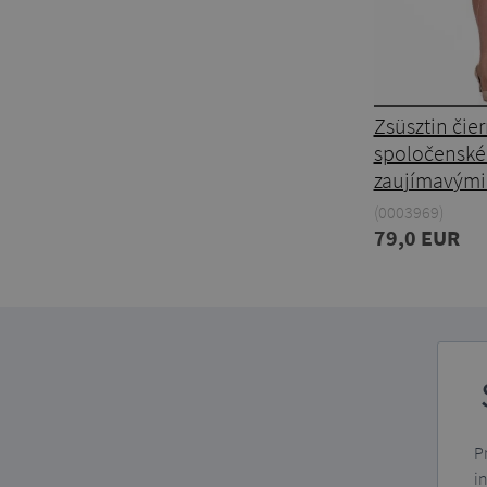
Zsüsztin čie
spoločenské 
zaujímavými
(0003969)
79,0 EUR
P
i