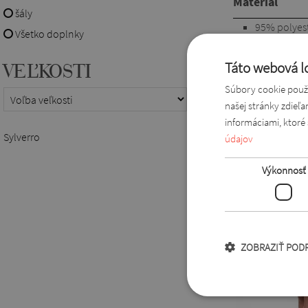
Materiál
šály
95% polyeste
Všetko doplnky
farbu.
Strih
Táto webová lo
VEĽKOSTI
s dĺžkou po
Súbory cookie použí
našej stránky zdieľ
Mohlo by sa V
informáciami, ktoré 
Sylverro
údajov
Výkonnosť
ZOBRAZIŤ POD