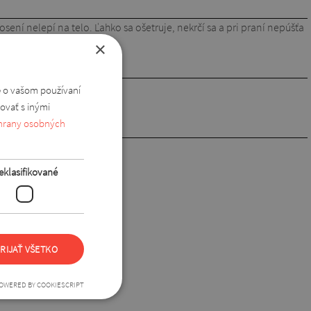
sení nelepí na telo. Ľahko sa ošetruje, nekrčí sa a pri praní nepúšťa
×
e o vašom používaní
ovať s inými
hrany osobných
eklasifikované
RIJAŤ VŠETKO
OWERED BY COOKIESCRIPT