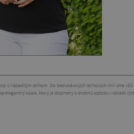
p s nápaditým strihom. Do bezrukávových strihových línií sme všili
a elegantný kúsok, ktorý je doplnený o drobnú ozdobu v oblasti výstr