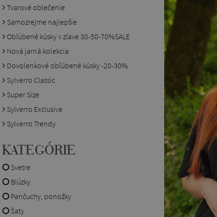
Tvarové oblečenie
Samozrejme najlepšie
Obľúbené kúsky v zľave 30-50-70%SALE
Nová jarná kolekcia
Dovolenkové obľúbené kúsky -20-30%
Sylverro Classic
Super Size
Sylverro Exclusive
Sylverro Trendy
KATEGÓRIE
Svetre
Blúzky
Pančuchy, ponožky
Šaty