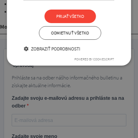
3/4 rukávy
s dĺžkou pod úroveň bokov
PRIJAŤ VŠETKO
Mohlo by sa Vám páčiť
ODMIETNUŤ VŠETKO
ZOBRAZIŤ PODROBNOSTI
POWERED BY COOKIESCRIPT
Spravodaj
Prihláste sa na odber nášho informačného bulletinu a
získajte aktuálne informácie.
Zadajte svoju e-mailovú adresu a prihláste sa na
odber
Zadajte svoje meno