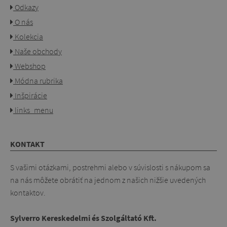
Odkazy
O nás
Kolekcia
Naše obchody
Webshop
Módna rubrika
Inšpirácie
links_menu
KONTAKT
S vašimi otázkami, postrehmi alebo v súvislosti s nákupom sa
na nás môžete obrátiť na jednom z našich nižšie uvedených
kontaktov.
Sylverro Kereskedelmi és Szolgáltató Kft.