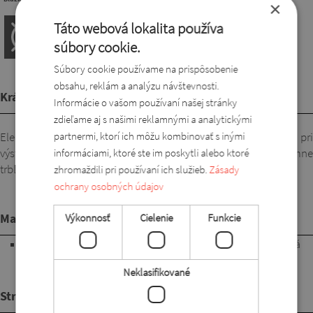
×
Táto webová lokalita používa
súbory cookie.
Súbory cookie používame na prispôsobenie
obsahu, reklám a analýzu návštevnosti.
Krátky popis
Informácie o vašom používaní našej stránky
zdieľame aj s našimi reklamnými a analytickými
partnermi, ktorí ich môžu kombinovať s inými
Elegantná blúzka pekného strihu, na spodku s pántom. Hore pri
výstrihu s ozdobnou sponou a pekným riasením. Materiál je jemne
informáciami, ktoré ste im poskytli alebo ktoré
trblietavý.
zhromaždili pri používaní ich služieb.
Zásady
ochrany osobných údajov
Materiál
Výkonnosť
Cielenie
Funkcie
95% polyester, 5% lycra. Pohodlná, jemne padavá a elastická
látka, ktorá sa pri nosení nelepí na telo. Ľahko sa ošetruje,
Neklasifikované
nekrčí sa a pri praní nepúšťa farbu.
Strih