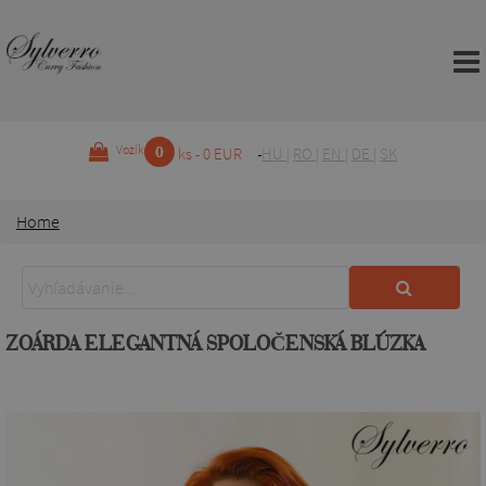
0
Vozík
ks - 0 EUR
HU
|
RO
|
EN
|
DE
|
SK
Home
ZOÁRDA ELEGANTNÁ SPOLOČENSKÁ BLÚZKA