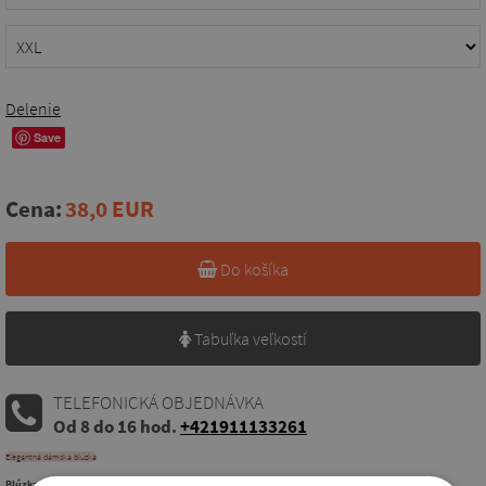
Delenie
Save
Cena:
38,0 EUR
Do košíka
Tabuľka veľkostí
TELEFONICKÁ OBJEDNÁVKA
Od 8 do 16 hod.
+421911133261
Elegantná dámska blúzka
Blúzka pre moletky, trblietavá blúzka s riasením, jedinečný štýl, štýlový predaj.