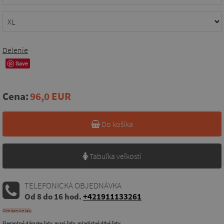
Delenie
Save
Cena:
96,0 EUR
Do košíka
Tabuľka veľkostí
TELEFONICKÁ OBJEDNÁVKA
Od 8 do 16 hod.
+421911133261
Dlhé dámske šaty
Elegantné dámske šaty, maxi šaty, mladistvé dlhé šaty.