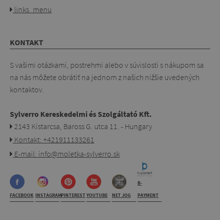
links_menu
KONTAKT
S vašimi otázkami, postrehmi alebo v súvislosti s nákupom sa
na nás môžete obrátiť na jednom z našich nižšie uvedených
kontaktov.
Sylverro Kereskedelmi és Szolgáltató Kft.
2143 Kistarcsa, Baross G. utca 11. - Hungary
Kontakt: +421911133261
E-mail: info@moletka-sylverro.sk
B-
FACEBOOK
INSTAGRAM
PINTEREST
YOUTUBE
NET JOG
PAYMENT