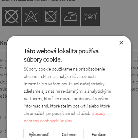
×
Krátky popis
Táto webová lokalita používa
súbory cookie.
Maxi šaty na ľavom stehne s pekným rázporkom, ktorý sa popri
širokej sukňovej časti jemne stráca. Vďaka prekladanému strihu vo
Súbory cookie používame na prispôsobenie
vrchnej časti vyčarujú každej dáme krásny, ženský dekolt a zároveň
obsahu, reklám a analýzu návštevnosti.
dodajú módny vzhľad. V oblasti drieku pod prsiami sú jemne
Informácie o vašom používaní našej stránky
stiahnuté gumičkou. Pohodlné, elegantné a mladistvé šaty, ktoré
zdieľame aj s našimi reklamnými a analytickými
ešte viac vyzdvihne nádherný materiál.
partnermi, ktorí ich môžu kombinovať s inými
informáciami, ktoré ste im poskytli alebo ktoré
zhromaždili pri používaní ich služieb.
Zásady
L: L-XL veľkosť
ochrany osobných údajov
XL: XL-2XL veľkosť
Výkonnosť
Cielenie
Funkcie