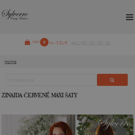
0
Vozík
ks - 0 EUR
HU
|
RO
|
EN
|
DE
|
SK
Home
ZINAJDA ČERVENÉ MAXI ŠATY