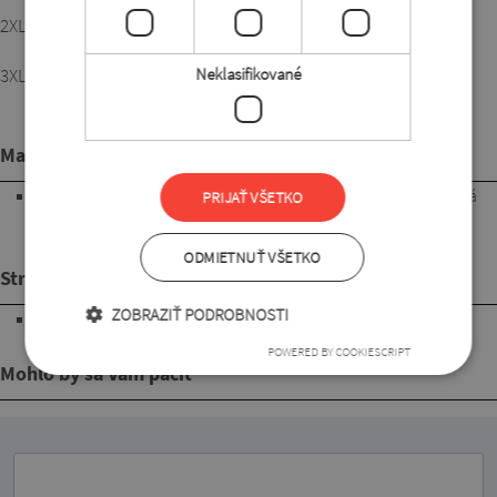
2XL:2XL-3XL veľkosť
Neklasifikované
3XL:4XL-5XL veľkosť
Materiál
95% polyester, 5% lycra. Pohodlná, jemne padavá a elastická
PRIJAŤ VŠETKO
látka, ktorá sa pri nosení nelepí na telo. Ľahko sa ošetruje,
nekrčí sa a pri praní nepúšťa farbu.
ODMIETNUŤ VŠETKO
Strih
ZOBRAZIŤ PODROBNOSTI
s dĺžkou po členky
POWERED BY COOKIESCRIPT
Mohlo by sa Vám páčiť