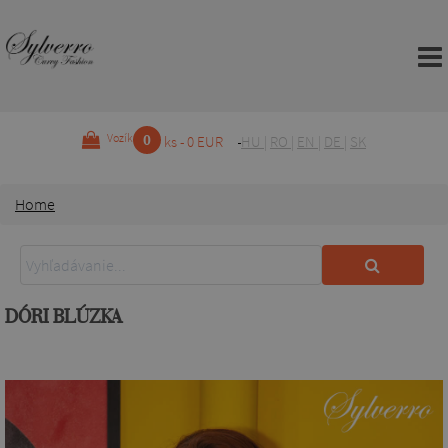
0
Vozík
ks - 0 EUR
HU
|
RO
|
EN
|
DE
|
SK
Home
DÓRI BLÚZKA