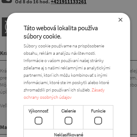
Od 8 do 16 hod.
+421911133261
×
Táto webová lokalita používa
súbory cookie.
Súbory cookie používame na prispôsobenie
Krátky popis
obsahu, reklám a analýzu návštevnosti.
Informácie o vašom používaní našej stránky
zdieľame aj s našimi reklamnými a analytickými
Krásna, módna vzorovaná košeľová blúzka s gombíkmi po celej
partnermi, ktorí ich môžu kombinovať s inými
prednej časti. Spustené ramená, bočné rozparky, zaoblený lem.
informáciami, ktoré ste im poskytli alebo ktoré
Môžete ju nosiť rozopnutú cez top, módne zaviazanú vpredu alebo
zhromaždili pri používaní ich služieb.
Zásady
úplne zapnutú. Vyrobená z príjemného, ​​kvalitného materiálu!
ochrany osobných údajov
Veľkosti S (L, XL), M (2-3XL), L (4-5XL)
Výkonnosť
Cielenie
Funkcie
Materiál
Neklasifikované