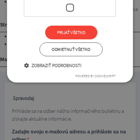
65% viskóza, 35% polyester. Zaručuje pohodlné nosenie, je
priedušná a elastická. Ľahko sa ošetruje, rýchlo schne. Žehlenie
si nevyžaduje.
Strih
PRIJAŤ VŠETKO
3/4 rukávy
s dĺžkou pod úroveň bokov
ODMIETNUŤ VŠETKO
Mohlo by sa Vám páčiť
ZOBRAZIŤ PODROBNOSTI
POWERED BY COOKIESCRIPT
Spravodaj
Prihláste sa na odber nášho informačného bulletinu a
získajte aktuálne informácie.
Zadajte svoju e-mailovú adresu a prihláste sa na
odber