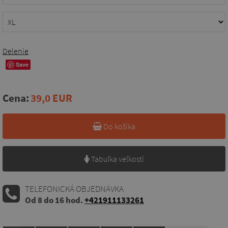
Delenie
Save
Cena:
39,0 EUR
Do košíka
Tabuľka veľkostí
TELEFONICKÁ OBJEDNÁVKA
Od 8 do 16 hod.
+421911133261