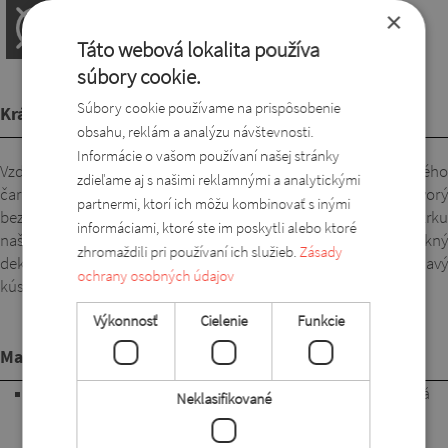
×
Táto webová lokalita používa
súbory cookie.
Súbory cookie používame na prispôsobenie
Krátky popis
obsahu, reklám a analýzu návštevnosti.
Informácie o vašom používaní našej stránky
Vzdušná a ľahká spoločenská blúzka s prídavkom spoločenského
zdieľame aj s našimi reklamnými a analytickými
čara, ktoré jej dodáva mušelínový materiál. Základ blúzky tvorý
partnermi, ktorí ich môžu kombinovať s inými
bezrukávový, elastický top, ku ktorému je do oblasti okolo krku
informáciami, ktoré ste im poskytli alebo ktoré
našitý mušelín. Pekný výstrih predlžuje postavu a vytvára pekný
zhromaždili pri používaní ich služieb.
Zásady
dekolt. Oblý tvar mušelínu zase kryje tam, kde treba. Zaujímavý
ochrany osobných údajov
kúsok, ktorý je obľúbený aj u našich zákazníčok.
Výkonnosť
Cielenie
Funkcie
Materiál
95% polyester, 5% lycra. Pohodlná, jemne padavá a elastická
Neklasifikované
látka, ktorá sa pri nosení nelepí na telo. Ľahko sa ošetruje,
nekrčí sa a pri praní nepúšťa farbu.