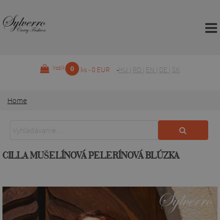
0
Vozík
ks - 0 EUR
HU
|
RO
|
EN
|
DE
|
SK
Home
CILLA MUŠELÍNOVÁ PELERÍNOVÁ BLÚZKA