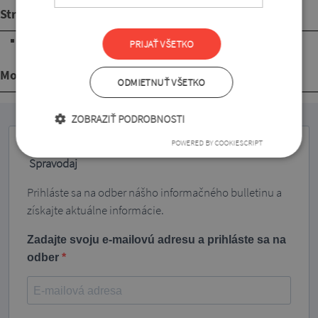
Strih
s dĺžkou pod úroveň bokov
PRIJAŤ VŠETKO
Mohlo by sa Vám páčiť
ODMIETNUŤ VŠETKO
ZOBRAZIŤ PODROBNOSTI
POWERED BY COOKIESCRIPT
Spravodaj
Prihláste sa na odber nášho informačného bulletinu a
získajte aktuálne informácie.
Zadajte svoju e-mailovú adresu a prihláste sa na
odber