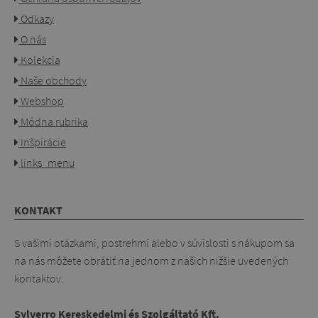
Odkazy
O nás
Kolekcia
Naše obchody
Webshop
Módna rubrika
Inšpirácie
links_menu
KONTAKT
S vašimi otázkami, postrehmi alebo v súvislosti s nákupom sa
na nás môžete obrátiť na jednom z našich nižšie uvedených
kontaktov.
Sylverro Kereskedelmi és Szolgáltató Kft.