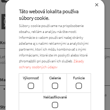
Od 8 do 16 hod.
+421911133261
×
Táto webová lokalita používa
súbory cookie.
Súbory cookie používame na prispôsobenie
obsahu, reklám a analýzu návštevnosti.
Informácie o vašom používaní našej stránky
Krátky popis
zdieľame aj s našimi reklamnými a analytickými
partnermi, ktorí ich môžu kombinovať s inými
informáciami, ktoré ste im poskytli alebo ktoré
Letný, voľný top z príjemne prírodných materiálov. S malým
zhromaždili pri používaní ich služieb.
Zásady
volánikom na konci rukávov a pekným výstrihom do V.
ochrany osobných údajov
Výkonnosť
Cielenie
Funkcie
Materiál
100% bavlna. Vláknitá látka prírodného zloženia. Má skvelé
priedušné a vlhkosť odvádzajúce vlastnosti. Veľmi príjemne sa
Neklasifikované
nosí. Ľahko sa ošetruje, rýchlo schne. Žehlenie si vyžaduje.
Strih