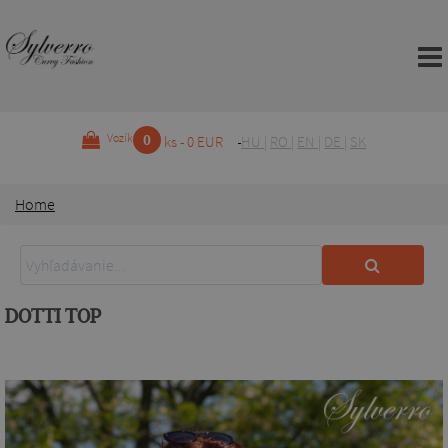
0
Vozík
ks - 0 EUR
HU
|
RO
|
EN
|
DE
|
SK
Home
DOTTI TOP