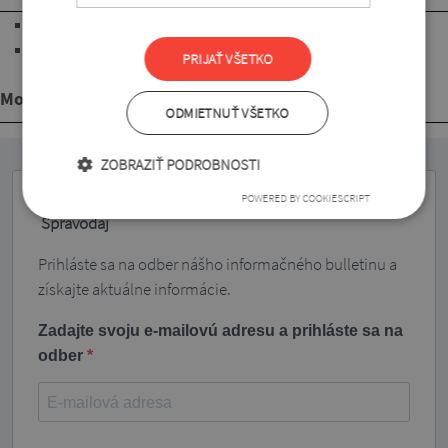
krátke rukávy
s dĺžkou pod úroveň bokov
PRIJAŤ VŠETKO
Mohlo by sa Vám páčiť
ODMIETNUŤ VŠETKO
ZOBRAZIŤ PODROBNOSTI
POWERED BY COOKIESCRIPT
Spravodaj
Prihláste sa na odber nášho informačného bulletinu a
získajte aktuálne informácie.
Zadajte svoju e-mailovú adresu a prihláste sa na
odber