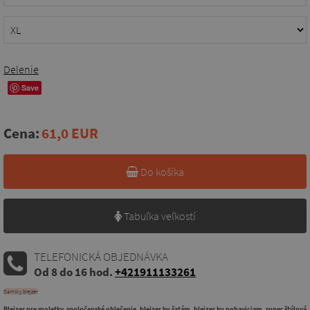
Delenie
Save
Cena:
61,0 EUR
Do košíka
Tabuľka veľkostí
TELEFONICKÁ OBJEDNÁVKA
Od 8 do 16 hod.
+421911133261
Dámsky blejzer
Blejzer pre moletky, spoločenské oblečenie, blejzer ku šatám, blejzer ku nohaviciam, super štýlová