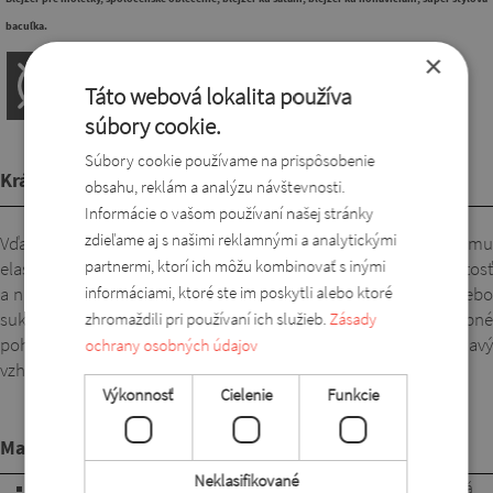
bacuľka.
×
Táto webová lokalita používa
súbory cookie.
Súbory cookie používame na prispôsobenie
Krátky popis
obsahu, reklám a analýzu návštevnosti.
Informácie o vašom používaní našej stránky
zdieľame aj s našimi reklamnými a analytickými
Vďaka svojmu peknému, jedinečnému strihu a mäkkému
partnermi, ktorí ich môžu kombinovať s inými
elastickému materiálu je tento blejzer ideálny na každú príležitosť
informáciami, ktoré ste im poskytli alebo ktoré
a na pracovisko. Dá sa nosiť cez šaty, s topom, s nohavicami alebo
sukňou. Línie strihu dobre tvarujú postavu a poskytujú potrebné
zhromaždili pri používaní ich služieb.
Zásady
pohodlie. Jeho malý golier zvýrazňuje dekolt a dotvára zaujímavý
ochrany osobných údajov
vzhľad. Vyberte si k nemu aj vhodné šaty.
Výkonnosť
Cielenie
Funkcie
Materiál
Neklasifikované
95% polyester, 5% lycra. Pohodlná, jemne padavá a elastická