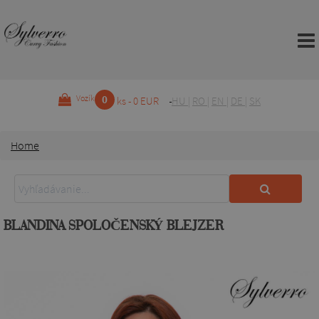
0
Vozík
ks - 0 EUR
HU
|
RO
|
EN
|
DE
|
SK
Home
BLANDINA SPOLOČENSKÝ BLEJZER