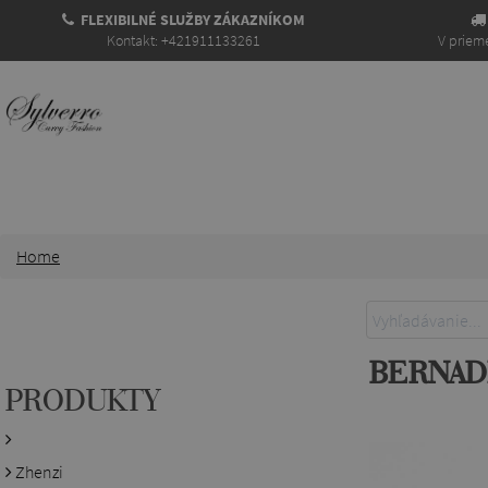
FLEXIBILNÉ SLUŽBY ZÁKAZNÍKOM
Kontakt: +421911133261
V prieme
Home
BERNAD
PRODUKTY
Zhenzi