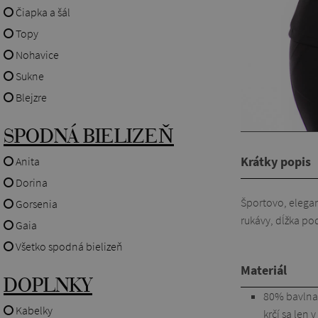
Čiapka a šál
Topy
Nohavice
Sukne
Blejzre
SPODNÁ BIELIZEŇ
Krátky popis
Anita
Dorina
Športovo, elega
Gorsenia
rukávy, dĺžka pod
Gaia
Všetko spodná bielizeň
Materiál
DOPLNKY
80% bavlna, 
Kabelky
krčí sa len 