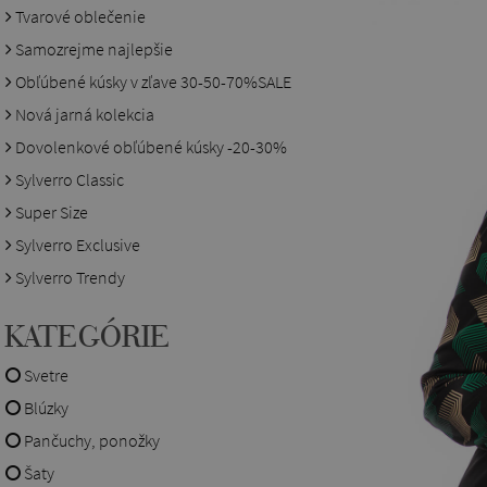
Tvarové oblečenie
Samozrejme najlepšie
Obľúbené kúsky v zľave 30-50-70%SALE
Nová jarná kolekcia
Dovolenkové obľúbené kúsky -20-30%
Sylverro Classic
Super Size
Sylverro Exclusive
Sylverro Trendy
KATEGÓRIE
Svetre
Blúzky
Pančuchy, ponožky
Šaty