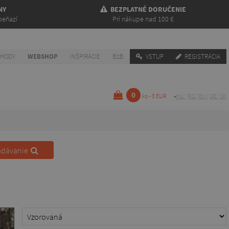
NY
BEZPLATNÉ DORUČENIE
peňazí
Pri nákupe nad 100 €
CHODY
WEBSHOP
INŠPIRÁCIE
B2B
VSTUP
REGISTRÁCIA
0
ks - 0 EUR
HU
|
RO
|
EN
|
DE
|
SK
adávanie