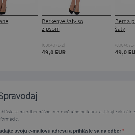
vané
Berkenye šaty so
Berna 
zipsom
šaty
(0004071-2)
(0004071-
49,0 EUR
49,0 E
Spravodaj
rihláste sa na odber nášho informačného bulletinu a získajte aktuálne
nformácie.
adajte svoju e-mailovú adresu a prihláste sa na odber