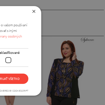
×
e o vašom používaní
ovať s inými
hrany osobných
eklasifikované
RIJAŤ VŠETKO
OWERED BY COOKIESCRIPT