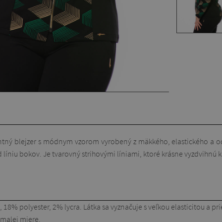
ntný blejzer s módnym vzorom vyrobený z mäkkého, elastického a o
 líniu bokov. Je tvarovný strihovými líniami, ktoré krásne vyzdvihnú kr
18% polyester, 2% lycra. Látka sa vyznačuje s veľkou elasticitou a pr
v malej miere.