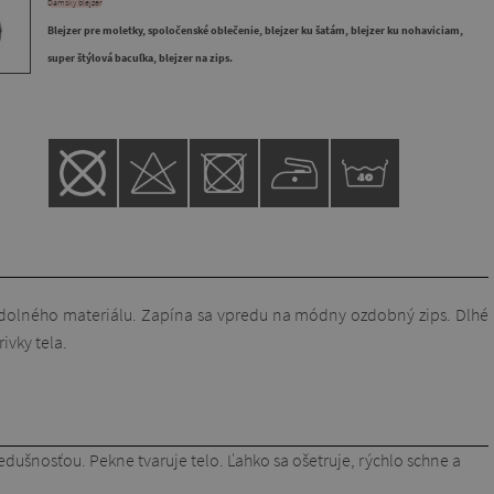
Dámsky blejzer
Blejzer pre moletky, spoločenské oblečenie, blejzer ku šatám, blejzer ku nohaviciam,
super štýlová bacuľka, blejzer na zips.
dolného materiálu. Zapína sa vpredu na módny ozdobný zips. Dlhé
ivky tela.
iedušnosťou. Pekne tvaruje telo. Ľahko sa ošetruje, rýchlo schne a