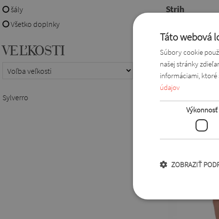
Strih
šály
Všetko doplnky
dlhé rukávy
Táto webová lo
s dĺžkou po
VEĽKOSTI
Súbory cookie použí
Mohlo by sa V
našej stránky zdieľ
informáciami, ktoré 
údajov
Sylverro
Výkonnosť
ZOBRAZIŤ POD