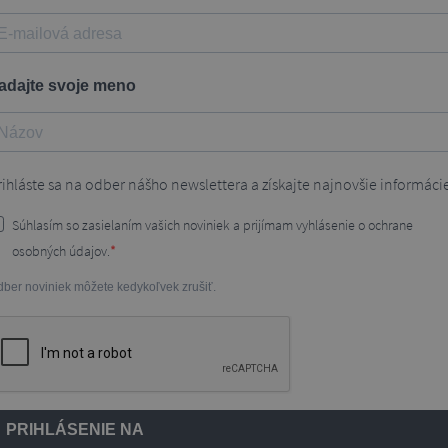
adajte svoje meno
rihláste sa na odber nášho newslettera a získajte najnovšie informáci
Súhlasím so zasielaním vašich noviniek a prijímam vyhlásenie o ochrane
osobných údajov.
ber noviniek môžete kedykoľvek zrušiť.
PRIHLÁSENIE NA