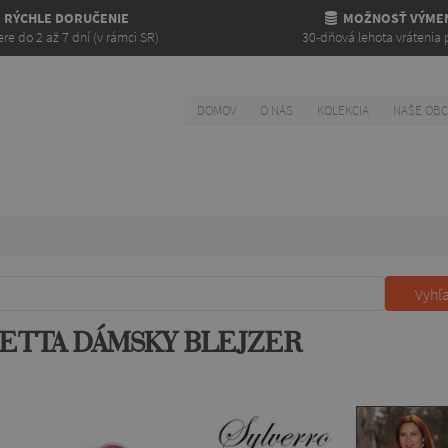
RÝCHLE DORUČENIE
MOŽNOSŤ VÝME
re do 2 až 7 dní (v rámci SR)
30-dňová lehota vrátenia 
DOMOV
O NÁS
KOLEKCIA
NAŠE OB
Vyhľ
ETTA DÁMSKY BLEJZER