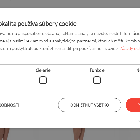
kalita používa súbory cookie.
d úroveň bokov
vame na prispôsobenie obsahu, reklám a analýzu návštevnosti. Informáci
ám páčiť
ame aj s našimi reklamnými a analytickými partnermi, ktorí ich môžu kombin
ste im poskytli alebo ktoré zhromaždili pri používaní ich služieb.
Zásady oc
Cielenie
Funkcie
N
ROBNOSTI
ODMIETNUŤ VŠETKO
P
P