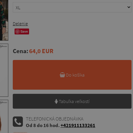
Delenie
Save
Cena:
64,0 EUR
Do košíka
Tabuľka veľkostí
TELEFONICKÁ OBJEDNÁVKA
Od 8 do 16 hod.
+421911133261