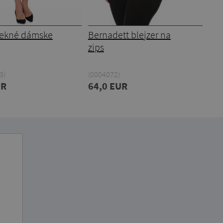
pekné dámske
Bernadett blejzer na
zips
3)
(0004072)
UR
64,0 EUR