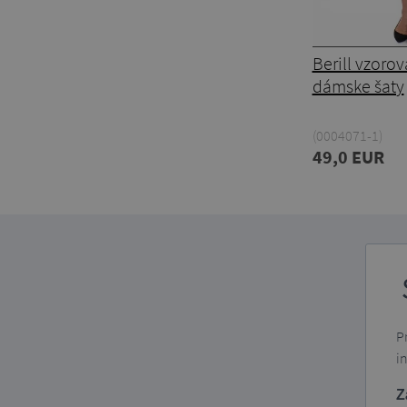
Berill vzoro
dámske šaty
(0004071-1)
49,0 EUR
P
i
Z