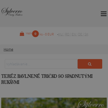
0
Vozík
ks - 0 EUR
HU
|
RO
|
EN
|
DE
|
SK
Home
TERÉZ BAVLNENÉ TRIČKO SO SPADNUTÝMI
RUKÁVMI