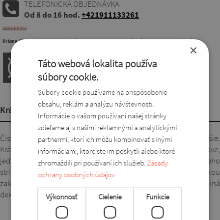
TELEFONICKÁ OBJEDNÁVKA
Od 8 do 16 hod.
+421911133261
Dámske tričko
Krásne dámske tričká, tričká voľnéhos trihu pre moletky, štýlová bacuľka, jedinečný štýl.
×
Táto webová lokalita používa
súbory cookie.
Súbory cookie používame na prispôsobenie
obsahu, reklám a analýzu návštevnosti.
Krátky popis
Informácie o vašom používaní našej stránky
zdieľame aj s našimi reklamnými a analytickými
Čistá bavlna (98 % bavlna, 2 % lycra), tričko vzadu o niečo dlhšie.
partnermi, ktorí ich môžu kombinovať s inými
Krásny, pohodlný a voľný kúsok. Vyzerá dobre na každej postave,
informáciami, ktoré ste im poskytli alebo ktoré
jednofarebné alebo vzorované, vyberte si, ktoré sa vám páči. Jeho
zhromaždili pri používaní ich služieb.
Zásady
strih opticky predĺži postavu, s padnutými rukávmi a dĺžkou
ochrany osobných údajov
zakrývajúcou boky! Výborná kvalita, nie je potrebná žiadna iná
dekorácia, len nápis Sylverro na spodnej strane.
Výkonnosť
Cielenie
Funkcie