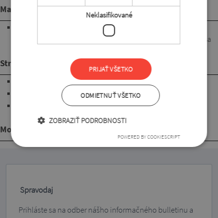
Materiál
Neklasifikované
100% bavlna. Vláknitá látka prírodného zloženia. Má skvelé
priedušné a vlhkosť odvádzajúce vlastnosti. Veľmi príjemne sa
nosí. Ľahko sa ošetruje, rýchlo schne. Žehlenie si vyžaduje.
Strih
PRIJAŤ VŠETKO
"V" výstrih
krátke rukávy
ODMIETNUŤ VŠETKO
s dĺžkou pod úroveň bokov
ZOBRAZIŤ PODROBNOSTI
Mohlo by sa Vám páčiť
POWERED BY COOKIESCRIPT
Spravodaj
Prihláste sa na odber nášho informačného bulletinu a