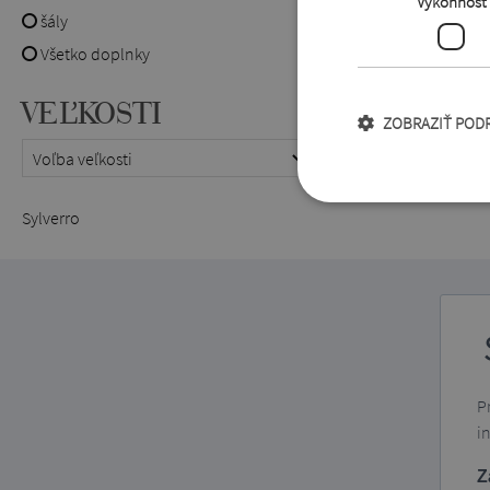
Výkonnosť
šály
Všetko doplnky
VEĽKOSTI
ZOBRAZIŤ POD
Sylverro
P
i
Z