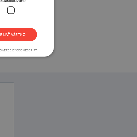
eklasifikované
RIJAŤ VŠETKO
OWERED BY COOKIESCRIPT