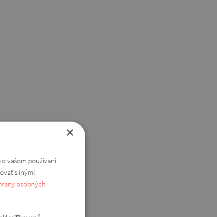
×
e o vašom používaní
ovať s inými
hrany osobných