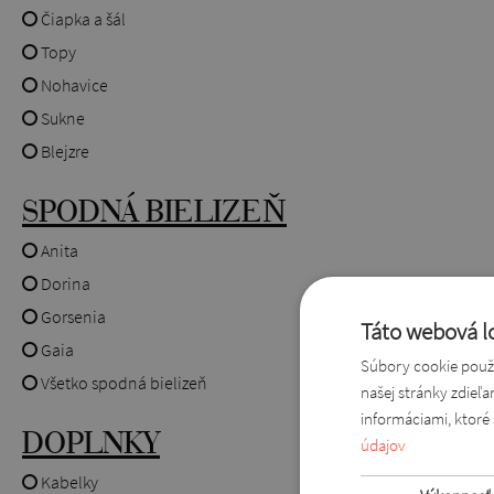
Čiapka a šál
Topy
Nohavice
Sukne
Blejzre
SPODNÁ BIELIZEŇ
Anita
Dorina
Gorsenia
Táto webová lo
Gaia
Súbory cookie použí
Všetko spodná bielizeň
našej stránky zdieľ
informáciami, ktoré 
DOPLNKY
údajov
Kabelky