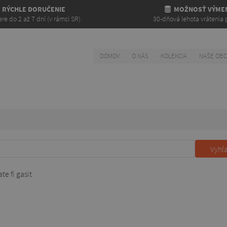
RÝCHLE DORUČENIE
MOŽNOSŤ VÝME
re do 2 až 7 dní (v rámci SR)
30-dňová lehota vrátenia 
DOMOV
O NÁS
KOLEKCIA
NAŠE OB
Vyhľ
e fi gasit