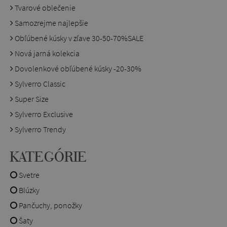
Tvarové oblečenie
Samozrejme najlepšie
Obľúbené kúsky v zľave 30-50-70%SALE
Nová jarná kolekcia
Dovolenkové obľúbené kúsky -20-30%
Sylverro Classic
Super Size
Sylverro Exclusive
Sylverro Trendy
KATEGÓRIE
Svetre
Blúzky
Pančuchy, ponožky
Šaty