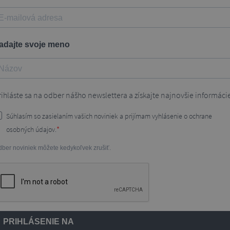
adajte svoje meno
rihláste sa na odber nášho newslettera a získajte najnovšie informáci
Súhlasím so zasielaním vašich noviniek a prijímam vyhlásenie o ochrane
osobných údajov.
ber noviniek môžete kedykoľvek zrušiť.
PRIHLÁSENIE NA