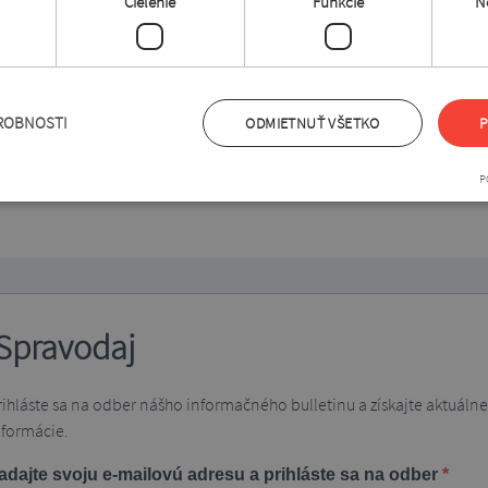
Cielenie
Funkcie
N
ROBNOSTI
ODMIETNUŤ VŠETKO
P
P
Spravodaj
rihláste sa na odber nášho informačného bulletinu a získajte aktuálne
nformácie.
adajte svoju e-mailovú adresu a prihláste sa na odber