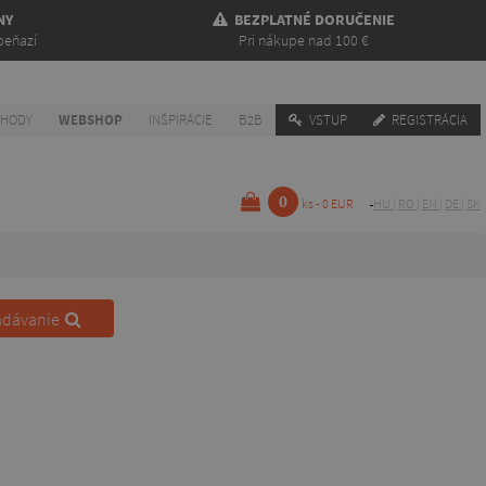
NY
BEZPLATNÉ DORUČENIE
peňazí
Pri nákupe nad 100 €
CHODY
WEBSHOP
INŠPIRÁCIE
B2B
VSTUP
REGISTRÁCIA
0
ks - 0 EUR
HU
|
RO
|
EN
|
DE
|
SK
adávanie