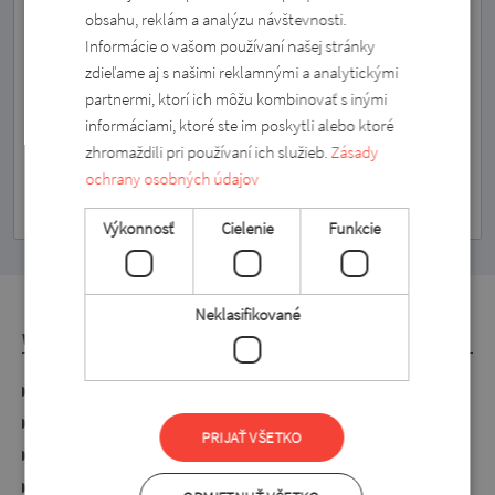
Odber noviniek môžete kedykoľvek zrušiť.
obsahu, reklám a analýzu návštevnosti.
Informácie o vašom používaní našej stránky
zdieľame aj s našimi reklamnými a analytickými
partnermi, ktorí ich môžu kombinovať s inými
informáciami, ktoré ste im poskytli alebo ktoré
zhromaždili pri používaní ich služieb.
Zásady
PRIHLÁSENIE NA
ochrany osobných údajov
Výkonnosť
Cielenie
Funkcie
Neklasifikované
WEBSHOP
Údaje o frime
Spracovanie osobných údajov
PRIJAŤ VŠETKO
Práva spotrebiteľa
Všeobecné zmluvné podmienky