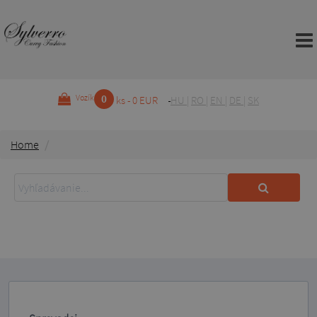
0
Vozík
ks - 0 EUR
HU
|
RO
|
EN
|
DE
|
SK
Home