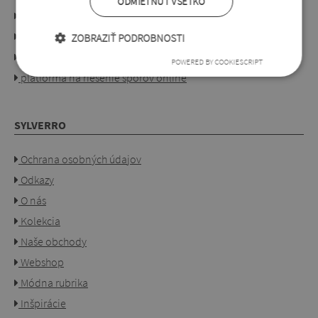
ODMIETNUŤ VŠETKO
Obchodné podmienky
Objednávanie a platba
ZOBRAZIŤ PODROBNOSTI
Pre obchodníkov
POWERED BY COOKIESCRIPT
platforma na riešenie sporov online
SYLVERRO
Ochrana osobných údajov
Odkazy
O nás
Kolekcia
Naše obchody
Webshop
Módna rubrika
Inšpirácie