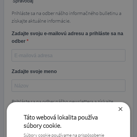
Spravodaj
Prihláste sa na odber nášho informačného bulletinu a
získajte aktuálne informácie.
Zadajte svoju e-mailovú adresu a prihláste sa na
odber
Zadajte svoje meno
Prihláste sa na odber nášho newslettera a získajte
×
najnovšie informácie!
Táto webová lokalita používa
Súhlasím so zasielaním vašich noviniek a prijímam
súbory cookie.
vyhlásenie o ochrane osobných údajov.
Súbory cookie používame na prispôsobenie