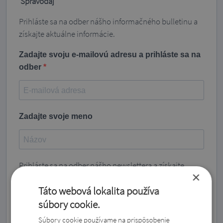
Spravodaj
Prihláste sa na odber nášho informačného bulletinu a
získajte aktuálne informácie.
Zadajte svoju e-mailovú adresu a prihláste sa na
odber
Zadajte svoje meno
Prihláste sa na odber nášho newslettera a získajte
×
najnovšie informácie!
Táto webová lokalita používa
Súhlasím so zasielaním vašich noviniek a prijímam
súbory cookie.
vyhlásenie o ochrane osobných údajov.
Súbory cookie používame na prispôsobenie