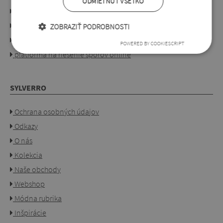
ODMIETNUŤ VŠETKO
Obchodné podmienky
Objednávanie a platba
ZOBRAZIŤ PODROBNOSTI
Pre obchodníkov
POWERED BY COOKIESCRIPT
platforma na riešenie sporov online
SYLVERRO
Ochrana osobných údajov
Odkazy
O nás
Kolekcia
Naše obchody
Webshop
Módna rubrika
Inšpirácie