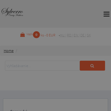
0
Vozík
ks - 0 EUR
HU
|
RO
|
EN
|
DE
|
SK
Home