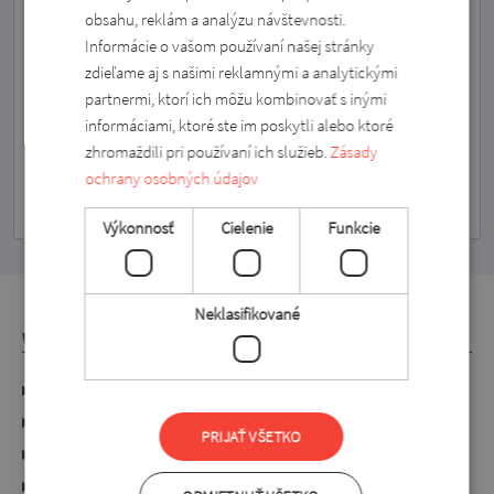
Odber noviniek môžete kedykoľvek zrušiť.
obsahu, reklám a analýzu návštevnosti.
Informácie o vašom používaní našej stránky
zdieľame aj s našimi reklamnými a analytickými
partnermi, ktorí ich môžu kombinovať s inými
informáciami, ktoré ste im poskytli alebo ktoré
zhromaždili pri používaní ich služieb.
Zásady
PRIHLÁSENIE NA
ochrany osobných údajov
Výkonnosť
Cielenie
Funkcie
Neklasifikované
WEBSHOP
Údaje o frime
Spracovanie osobných údajov
PRIJAŤ VŠETKO
Práva spotrebiteľa
Všeobecné zmluvné podmienky