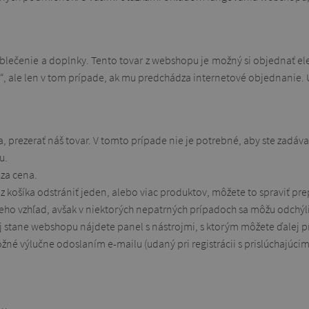
lečenie a doplnky. Tento tovar z webshopu je možný si objednať 
, ale len v tom prípade, ak mu predchádza internetové objednanie. 
prezerať náš tovar. V tomto prípade nie je potrebné, aby ste zadáva
u.
za cena.
e z košíka odstrániť jeden, alebo viac produktov, môžete to spraviť p
ú jeho vzhľad, avšak v niektorých nepatrných prípadoch sa môžu odchýl
ždej stane webshopu nájdete panel s nástrojmi, s ktorým môžete ďalej p
é výlučne odoslaním e-mailu (udaný pri registrácii s prislúchajúci