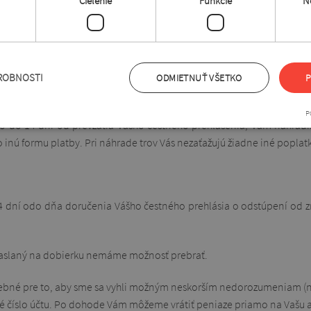
Cielenie
Funkcie
N
143 Kistarcsa, HUNGARY, email:
info@moletka-sylverro.sk
. Za týmto 
nie odošlete ešte pred uplynutím hore uvedeného termínu.
ROBNOSTI
ODMIETNUŤ VŠETKO
P
P
ebo do 14 dní od prevzatia Vášho čestného prehlásenia, Vám nahrad
o inú formu platby. Pri náhrade trov Vás nezaťažujú žiadne iné poplat
4 dní odo dňa doručenia Vášho čestného prehlásia o odstúpení od z
e zaslaný na dobierku nemáme možnosť prebrať.
ebné pre to, aby sme sa vyhli možným neskorším nedorozumeniam (na
udané číslo účtu. Po dohode Vám môžeme vrátiť peniaze priamo na V