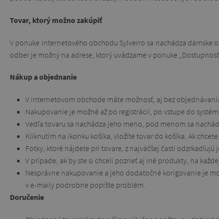
Tovar, ktorý možno zakúpiť
V ponuke internetového obchodu Sylverro sa nachádza dámske ob
odber je možný na adrese, ktorý uvádzame v ponuke „Dostupnosť“
Nákup a objednanie
V internetovom obchode máte možnosť, aj bez objednávania, 
Nakupovanie je možné až po registrácii, po vstupe do systém
Vedľa tovaru sa nachádza jeho meno, pod menom sa nachád
Kliknutím na ikonku košíka, vložíte tovar do košíka. Ak chcet
Fotky, ktoré nájdete pri tovare, z najväčšej časti odzrkadľuj
V prípade, ak by ste si chceli pozrieť aj iné produkty, na ka
Nesprávne nakupovanie a jeho dodatočné korigovanie je možn
v e-maily podrobne popíšte problém.
Doručenie