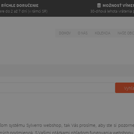
RÝCHLE DORUČENIE
MOŽNOSŤ VÝME
re do 2 až 7 dní (v rámci SR)
30-dňová lehota vrátenia 
DOMOV
O NÁS
KOLEKCIA
NAŠE OB
Vyhľ
om systému Sylverro webshop, tak Vás prosíme, aby ste si pozorne p
dných podmienok. S Vašimi otázkami ohľadom fungovania webshopu, 