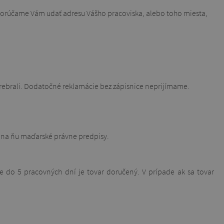
porúčame Vám udať adresu Vášho pracoviska, alebo toho miesta,
eprebrali. Dodatočné reklamácie bez zápisnice neprijímame.
a na ňu maďarské právne predpisy.
 do 5 pracovných dní je tovar doručený. V prípade ak sa tovar