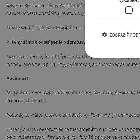
Výkonnosť
Sylverro Kereskedelmi és Szolgáltató Kft., Baross G. utca 11., 2
nákupu môžete odstúpiť aj telefonicky.
Cibríte svoje právo na odstúpenie od zmluvy, ak čestné prehláse
ZOBRAZIŤ POD
Právny účinok odstúpenia od zmluvy
Ak ste sa rozhodli, že odstúpite od zmluvy, tak neodkladne, al
formou, ako sme ju prijali my, s výnimkou, ak nás Vy nepožiadate 
Povinnosti
Ste povinný nám tovar vrátiť späť bez omeškania najneskôr do 1
doručený do 14 dní.
Poplatky za vrátenie tovaru uhrádzate Vy. Tovar, ktorý nám bud
Vrátený balík sa bezprostredne zaznamenáva na video. Je to potr
po doručení tovaru, firma Sylverro Kft. vráti peniaze na Vami 