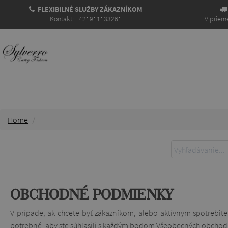
FLEXIBILNÉ SLUŽBY ZÁKAZNÍKOM
Kontakt: +421911133261
V prieme
Home
OBCHODNÉ PODMIENKY
V prípade, ak chcete byť zákazníkom, alebo aktívnym spotrebiteľ
potrebné, aby ste súhlasili s každým bodom Všeobecných obcho