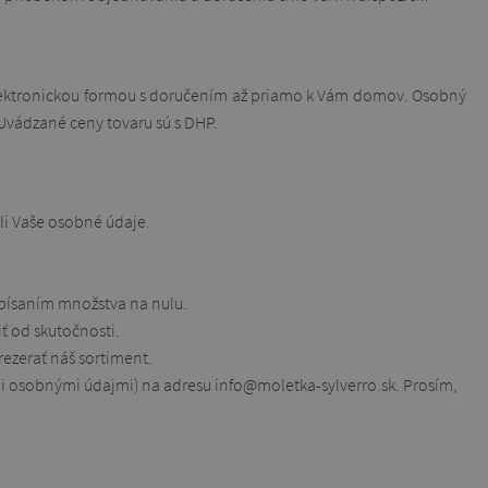
elektronickou formou s doručením až priamo k Vám domov. Osobný
Uvádzané ceny tovaru sú s DHP.
li Vaše osobné údaje.
repísaním množstva na nulu.
iť od skutočnosti.
rezerať náš sortiment.
mi osobnými údajmi) na adresu info@moletka-sylverro.sk. Prosím,