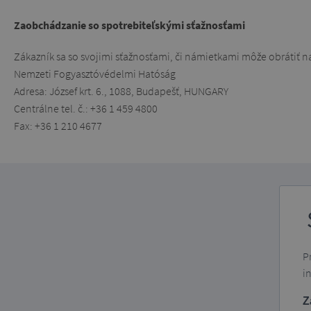
Zaobchádzanie so spotrebiteľskými sťažnosťami
Zákazník sa so svojimi sťažnosťami, či námietkami môže obrátiť 
Nemzeti Fogyasztóvédelmi Hatóság
Adresa: József krt. 6., 1088, Budapešť, HUNGARY
Centrálne tel. č.: +36 1 459 4800
Fax: +36 1 210 4677
P
i
Z