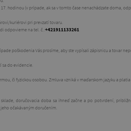
u.
a 17. hodinou (v prípade, ak sa v tomto čase nenachádzate doma, od
vi/kuriérovi pri prevzatí tovaru.
+421911133261
i odpovieme na tel. č.:
prípade poškodenia Vás prosíme, aby ste vypísali zápisnicu a tovar n
í sa do evidencie.
irmou, či fyzickou osobou. Zmluva vzniká v maďarskom jazyku a plati
klade, doručovacia doba sa ihneď začne a po potvrdení, približne
s jeho očakávaným doručením.