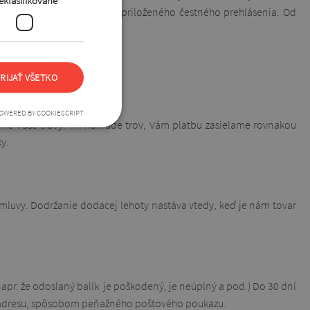
eklasifikované
účelom môžete použiť vzor priloženého čestného prehlásenia. Od
RIJAŤ VŠETKO
OWERED BY COOKIESCRIPT
íme Vaše trovy. Pri náhrade trov, Vám platbu zasielame rovnakou
ky.
mluvy. Dodržanie dodacej lehoty nastáva vtedy, keď je nám tovar
pr. že odoslaný balík je poškodený, je neúplný a pod.) Do 30 dní
ašu adresu, spôsobom peňažného poštového poukazu.