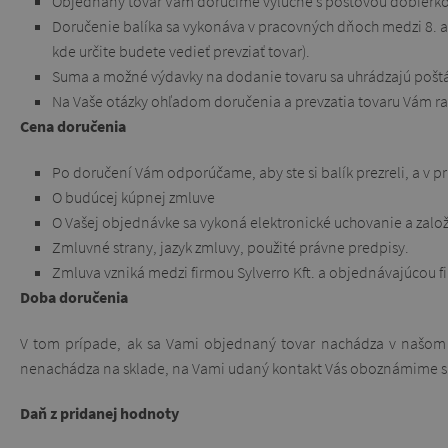
Objednaný tovar Vám doručíme výlučne s poštovou dobierko
Doručenie balíka sa vykonáva v pracovných dňoch medzi 8. 
kde určite budete vedieť prevziať tovar).
Suma a možné výdavky na dodanie tovaru sa uhrádzajú poštáro
Na Vaše otázky ohľadom doručenia a prevzatia tovaru Vám rad
Cena doručenia
Po doručení Vám odporúčame, aby ste si balík prezreli, a v 
O budúcej kúpnej zmluve
O Vašej objednávke sa vykoná elektronické uchovanie a založ
Zmluvné strany, jazyk zmluvy, použité právne predpisy.
Zmluva vzniká medzi firmou Sylverro Kft. a objednávajúcou f
Doba doručenia
V tom prípade, ak sa Vami objednaný tovar nachádza v našom s
nenachádza na sklade, na Vami udaný kontakt Vás oboznámime 
Daň z pridanej hodnoty