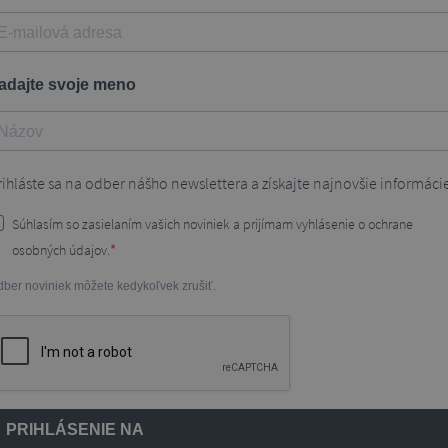
adajte svoje meno
rihláste sa na odber nášho newslettera a získajte najnovšie informáci
Súhlasím so zasielaním vašich noviniek a prijímam vyhlásenie o ochrane
osobných údajov.
ber noviniek môžete kedykoľvek zrušiť.
PRIHLÁSENIE NA